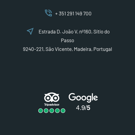
phone_in_talk
+ 351 291 149 700
near_me
Estrada D. João V, nº160, Sítio do
Passo
9240-221, São Vicente, Madeira, Portugal