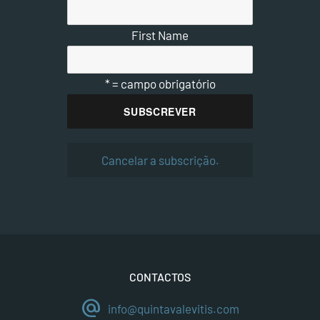
First Name
* = campo obrigatório
Cancelar a subscrição.
CONTACTOS
alternate_email
info@quintavalevitis.com