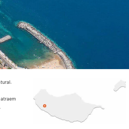
tural.
e atraem
,