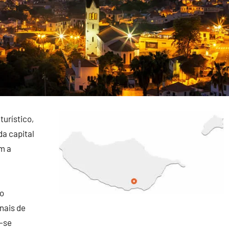
turístico,
da capital
m a
ho
nais de
m-se