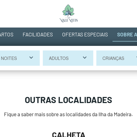
ARTOS
FACILIDADES
OFERTAS ESPECIAIS
SOBRE A
keyboard_arrow_down
keyboard_arrow_down
keyboa
OUTRAS LOCALIDADES
Fique a saber mais sobre as localidades da Ilha da Madeira.
CALHETA