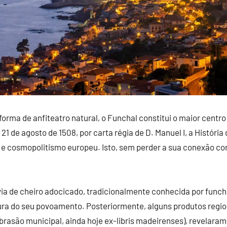
rma de anfiteatro natural, o Funchal constitui o maior centro 
1 de agosto de 1508, por carta régia de D. Manuel I, a História 
a e cosmopolitismo europeu. Isto, sem perder a sua conexão co
via de cheiro adocicado, tradicionalmente conhecida por func
ura do seu povoamento. Posteriormente, alguns produtos regio
brasão municipal, ainda hoje ex-libris madeirenses), revelara