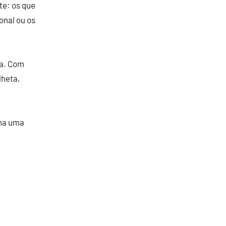
nte: os que
onal ou os
ra. Com
lheta,
ona uma