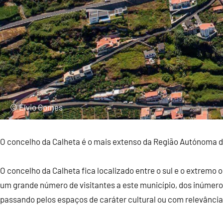
© Élvio Gomes
O concelho da Calheta é o mais extenso da Região Autónoma da 
O concelho da Calheta fica localizado entre o sul e o extremo 
um grande número de visitantes a este município, dos inúmero
passando pelos espaços de caráter cultural ou com relevância 