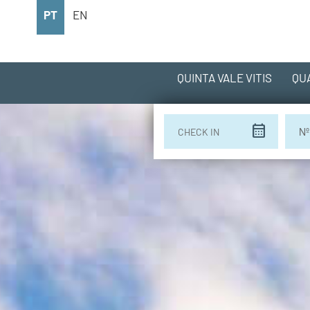
PT
EN
QUINTA VALE VITIS
QU
calendar_month