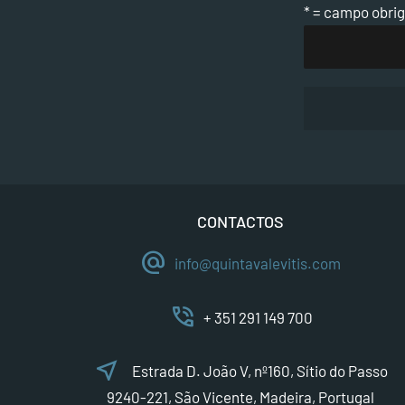
* = campo obrig
CONTACTOS
alternate_email
info@quintavalevitis.com
phone_in_talk
+ 351 291 149 700
near_me
Estrada D. João V, nº160, Sítio do Passo
9240-221, São Vicente, Madeira, Portugal