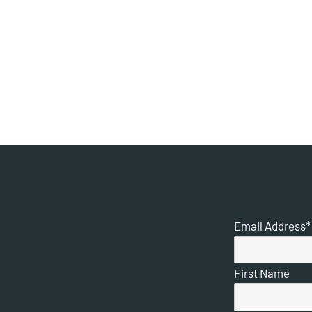
Email Address
*
First Name